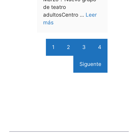
de teatro
adultosCentro …
Leer
más
1
2
3
4
Siguente