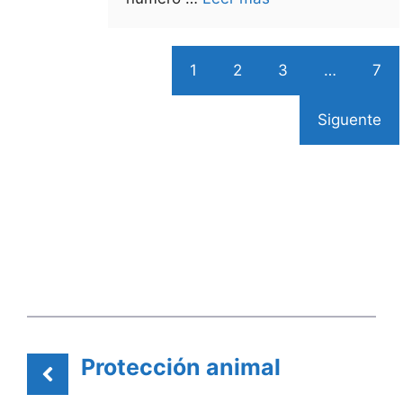
1
2
3
…
7
Siguente
Protección animal