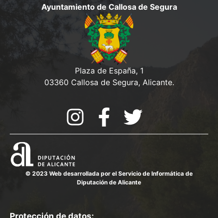
e
Ayuntamiento de Callosa de Segura
v
d
e
a
n
y
t
o
v
Plaza de España, 1
03360 Callosa de Segura, Alicante.
i
s
t
a
s
d
© 2023 Web desarrollada por el Servicio de Informática de
Diputación de Alicante
e
E
Protección de datos: