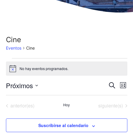
Cine
Eventos
Cine
Eventos
No hay eventos programados.
A
v
i
Próximos
N
N
B
s
L
o
u
a
S
i
a
s
s
e
v
c
Eventos
Eventos
anterior(es)
Hoy
siguiente(s)
v
t
l
a
e
a
r
e
e
g
c
Suscribirse al calendario
g
a
c