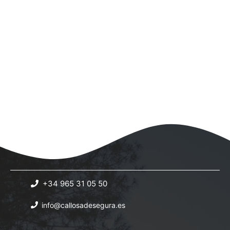
a
c
i
o
i
c
n
ó
i
a
n
l
ó
d
a
n
e
f
e
d
v
c
i
e
h
s
b
a
t
.
ú
a
s
s
+34 965 31 05 50
q
d
info@callosadesegura.es
e
u
E