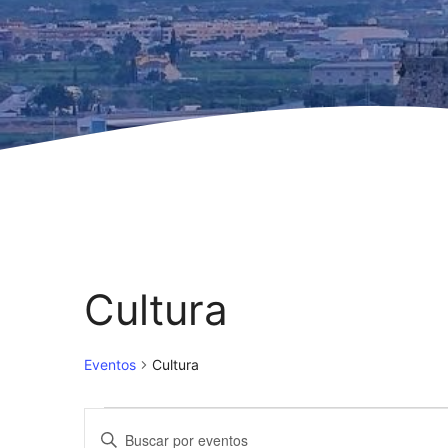
Cultura
Eventos
Cultura
Eventos
N
I