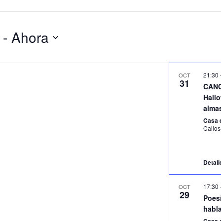
 - 
Ahora
21:30
OCT
31
CANC
Hall
alma
Casa 
Callo
Detall
17:30
OCT
29
Poesí
habla