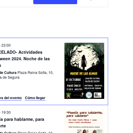
a
v
e
g
a
c
-
23:00
ELADO- Actividades
i
oween 2024. Noche de las
ó
s
n
de Cultura
Plaza Reina Sofia, 10,
sa de Segura
d
e
v
es del evento
Cómo llegar
i
-
19:30
s
a para hablarme, para
t
rte
Plaza Reina Sofia, 10,