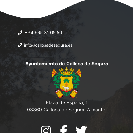
s
b
.
t
ú
a
s
s
+34 965 31 05 50
q
d
info@callosadesegura.es
e
u
E
e
Ayuntamiento de Callosa de Segura
v
d
e
a
n
y
t
o
v
Plaza de España, 1
03360 Callosa de Segura, Alicante.
i
s