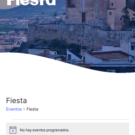
Fiesta
Fiesta
Eventos
Fiesta
Eventos
No hay eventos programados.
A