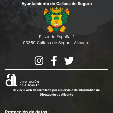
e
o
Ayuntamiento de Callosa de Segura
v
d
t
e
a
n
o
y
t
V
o
v
Plaza de España, 1
i
03360 Callosa de Segura, Alicante.
i
e
s
w
t
a
s
d
© 2023 Web desarrollada por el Servicio de Informática de
Diputación de Alicante
e
E
Protección de datos: