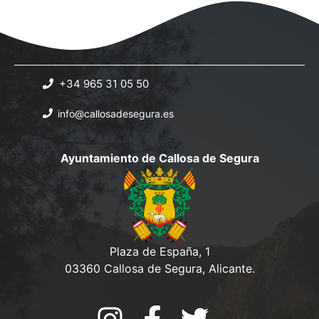
a
s
s
q
d
e
u
E
+34 965 31 05 50
e
v
info@callosadesegura.es
d
e
a
n
Ayuntamiento de Callosa de Segura
y
t
o
v
i
s
Plaza de España, 1
03360 Callosa de Segura, Alicante.
t
a