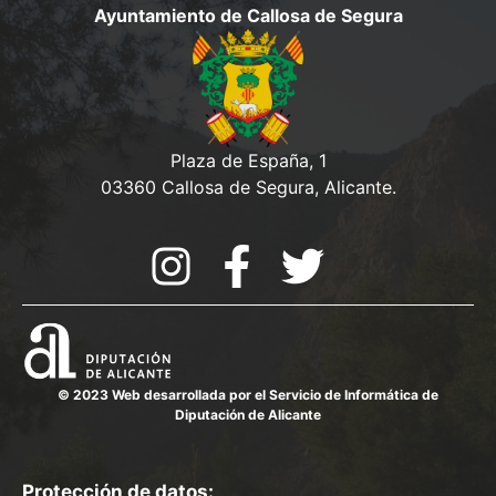
e
o
Ayuntamiento de Callosa de Segura
v
d
t
e
a
n
o
y
t
V
o
v
Plaza de España, 1
i
03360 Callosa de Segura, Alicante.
i
e
s
w
t
a
s
d
© 2023 Web desarrollada por el Servicio de Informática de
Diputación de Alicante
e
E
Protección de datos: