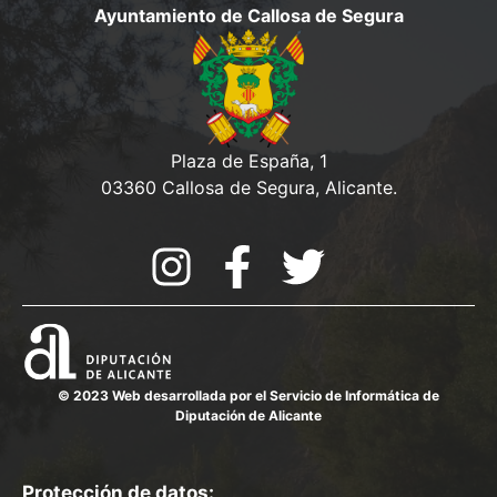
d
Ayuntamiento de Callosa de Segura
o
e
a
n
s
y
t
o
v
Plaza de España, 1
i
03360 Callosa de Segura, Alicante.
s
t
a
s
d
© 2023 Web desarrollada por el Servicio de Informática de
e
Diputación de Alicante
E
v
Protección de datos: