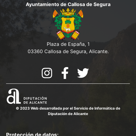
e
Ayuntamiento de Callosa de Segura
v
d
e
a
n
y
t
o
v
Plaza de España, 1
03360 Callosa de Segura, Alicante.
i
s
t
a
s
d
© 2023 Web desarrollada por el Servicio de Informática de
Diputación de Alicante
e
E
Protección de datos: