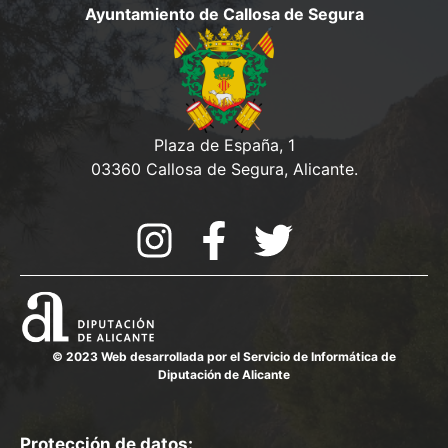
d
Ayuntamiento de Callosa de Segura
o
e
a
n
s
y
t
o
v
Plaza de España, 1
i
03360 Callosa de Segura, Alicante.
s
t
a
s
d
© 2023 Web desarrollada por el Servicio de Informática de
e
Diputación de Alicante
E
v
Protección de datos: