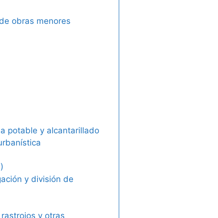
n de obras menores
a potable y alcantarillado
urbanística
)
gación y división de
rastrojos y otras