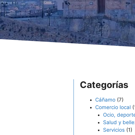
Categorías
Cáñamo
(7)
Comercio local
(
Ocio, deporte
Salud y bell
Servicios
(1)