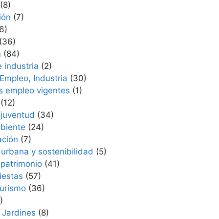
(8)
ión
(7)
6)
(36)
n
(84)
 industria
(2)
Empleo, Industria
(30)
s empleo vigentes
(1)
(12)
 juventud
(34)
biente
(24)
ación
(7)
 urbana y sostenibilidad
(5)
patrimonio
(41)
iestas
(57)
Turismo
(36)
)
 Jardines
(8)