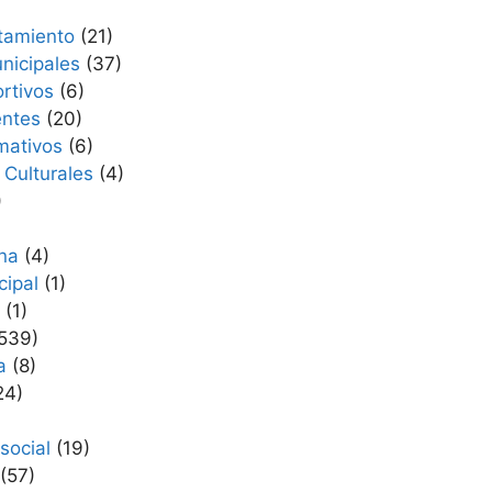
tamiento
(21)
nicipales
(37)
rtivos
(6)
entes
(20)
rmativos
(6)
 Culturales
(4)
)
na
(4)
cipal
(1)
(1)
539)
a
(8)
24)
social
(19)
(57)