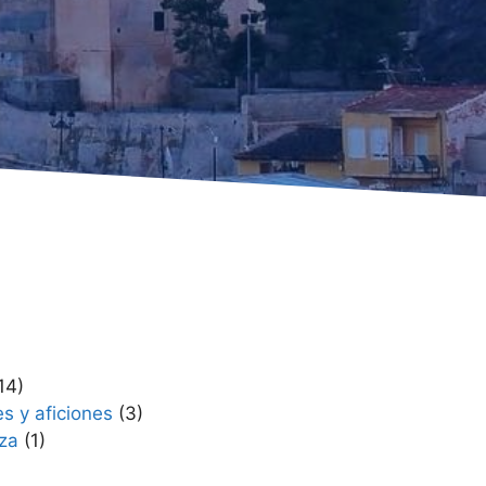
14)
s y aficiones
(3)
eza
(1)