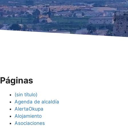
Páginas
(sin título)
Agenda de alcaldía
AlertaOkupa
Alojamiento
Asociaciones