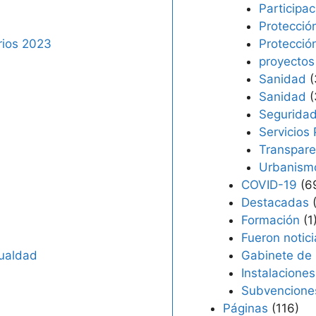
Participa
Protecció
rios 2023
Protecció
proyectos
Sanidad
(
Sanidad
(
Seguridad
Servicios 
Transpare
Urbanism
COVID-19
(6
Destacadas
(
Formación
(1
Fueron notici
gualdad
Gabinete de
Instalaciones
Subvenciones
Páginas
(116)