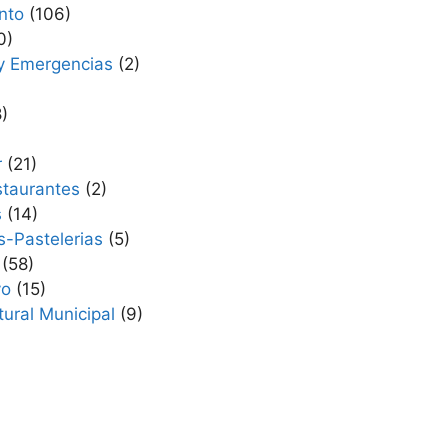
nto
(106)
0)
 y Emergencias
(2)
)
r
(21)
taurantes
(2)
s
(14)
s-Pastelerias
(5)
(58)
vo
(15)
tural Municipal
(9)