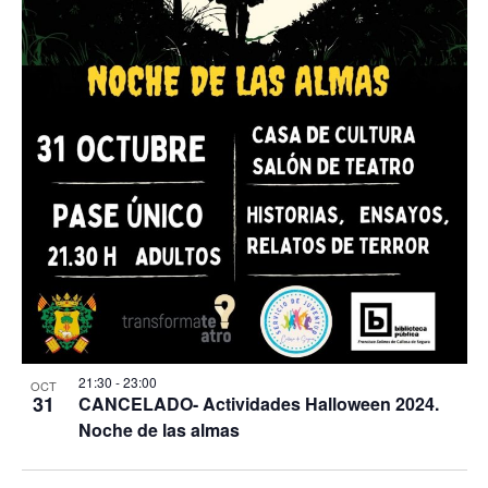
s
d
e
E
v
e
n
t
o
s
21:30
-
23:00
OCT
31
CANCELADO- Actividades Halloween 2024.
Noche de las almas