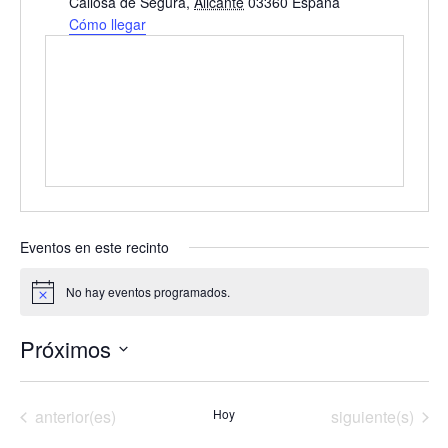
i
Callosa de Segura
,
Alicante
03360
España
r
Cómo llegar
e
c
c
i
ó
n
Eventos en este recinto
No hay eventos programados.
A
v
i
Próximos
s
o
S
e
Eventos
Eventos
anterior(es)
Hoy
siguiente(s)
l