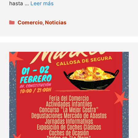
hasta …
Leer más
Categorías
Comercio
,
Noticias