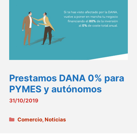
Prestamos DANA 0% para
PYMES y autónomos
31/10/2019
Categorías
Comercio
,
Noticias