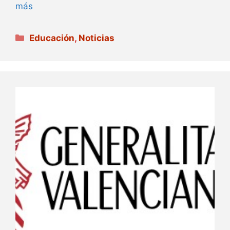
más
Categorías
Educación
,
Noticias