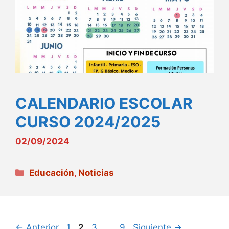
CALENDARIO ESCOLAR
CURSO 2024/2025
02/09/2024
Categorías
Educación
,
Noticias
Página
Página
Página
Página
←
Anterior
1
2
3
…
9
Siguiente
→