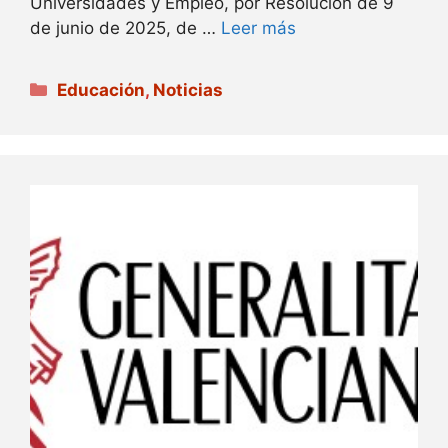
Universidades y Empleo, por Resolución de 9
de junio de 2025, de …
Leer más
Categorías
Educación
,
Noticias