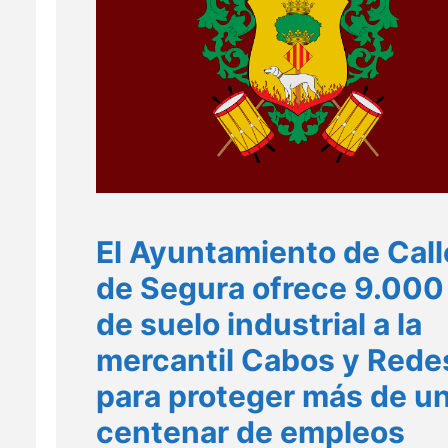
El Ayuntamiento de Cal
de Segura ofrece 9.000
de suelo industrial a la
mercantil Cabos y Rede
para proteger más de u
centenar de empleos