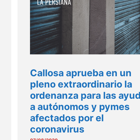
Callosa aprueba en un
pleno extraordinario la
ordenanza para las ayu
a autónomos y pymes
afectados por el
coronavirus