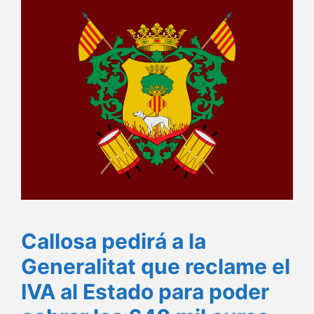
Callosa pedirá a la
Generalitat que reclame el
IVA al Estado para poder