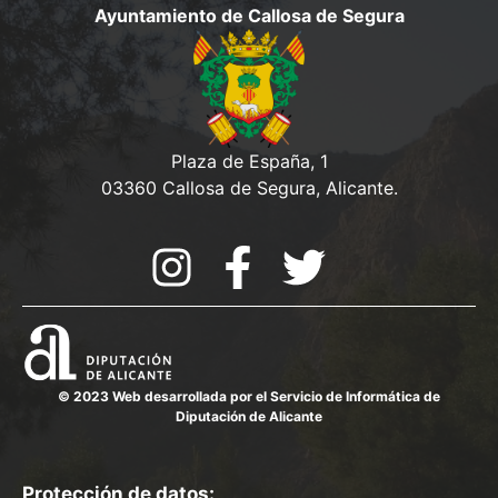
e
Ayuntamiento de Callosa de Segura
v
d
e
a
n
y
t
o
v
Plaza de España, 1
03360 Callosa de Segura, Alicante.
i
s
t
a
s
d
© 2023 Web desarrollada por el Servicio de Informática de
Diputación de Alicante
e
E
Protección de datos: