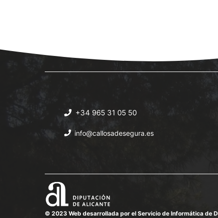
a
o
19:00
c
s
l
20:00
a
v
21:00
e
.
22:00
23:00
+34 965 31 05 50
00:00
info@callosadesegura.es
© 2023 Web desarrollada por el Servicio de Informática de D