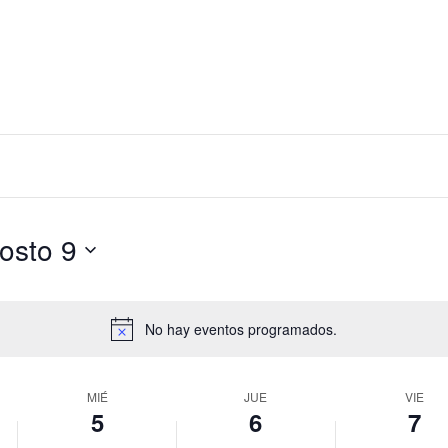
osto 9
No hay eventos programados.
A
v
i
MIÉ
JUE
VIE
s
5
6
7
o