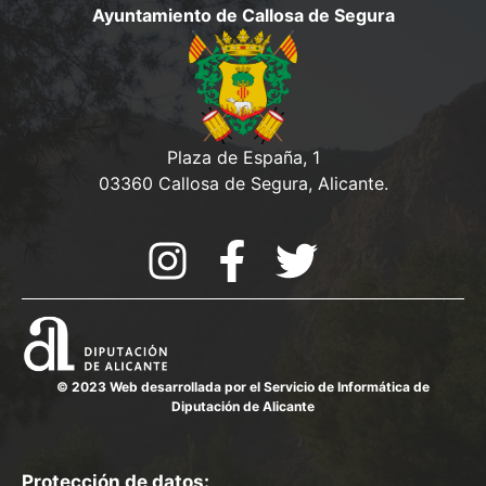
d
Ayuntamiento de Callosa de Segura
o
e
a
n
s
y
t
o
v
Plaza de España, 1
i
03360 Callosa de Segura, Alicante.
s
t
a
s
d
© 2023 Web desarrollada por el Servicio de Informática de
e
Diputación de Alicante
E
v
Protección de datos: