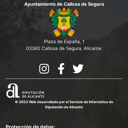
e
Ayuntamiento de Callosa de Segura
v
d
e
a
n
y
t
o
v
Plaza de España, 1
03360 Callosa de Segura, Alicante.
i
s
t
a
s
d
© 2023 Web desarrollada por el Servicio de Informática de
Diputación de Alicante
e
E
Protección de datos: