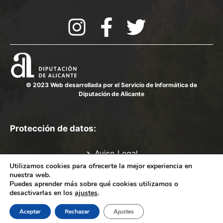
© 2023 Web desarrollada por el Servicio de Informática de
Diputación de Alicante
Protección de datos:
Aviso Legal
Política de Privacidad
Utilizamos cookies para ofrecerte la mejor experiencia en
nuestra web.
Política de cookies
Puedes aprender más sobre qué cookies utilizamos o
Mapa del sitio
desactivarlas en los
ajustes
.
Aceptar
Rechazar
Ajustes