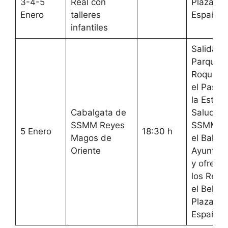
3-4-5
Real con
Plaza de
Enero
talleres
España
infantiles
Salida:
Parque 
Roque ha
el Paseo
la Estaci
Cabalgata de
Saluda 
SSMM Reyes
SSMM d
5 Enero
18:30 h
Magos de
el Balcón
Oriente
Ayuntam
y ofrend
los Reye
el Belén
Plaza de
España