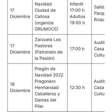
Navidad
Infantil
Salida
17
Ciudad de
17:00 h
Parque 
Diciembre
Callosa
Adultos
Roque
(organiza
19:00 h
GRUMOCS)
Zarzuela Los
Auditori
17
Pastores
17:00 h
Casa de
Diciembre
(Patronato de
Cultura
la Pasión)
Pregón de
Navidad 2022
Pregonero
Auditori
18
Hermandad
12:30 h
Casa de
Diciembre
Caballeros y
Cultura
Damas del
Pilar