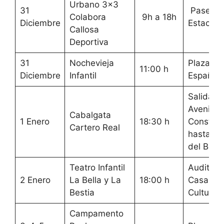
Urbano 3×3
31
Paseo d
Colabora
9h a 18h
Diciembre
Estación
Callosa
Deportiva
31
Nochevieja
Plaza de
11:00 h
Diciembre
Infantil
España
Salida
Avenida
Cabalgata
1 Enero
18:30 h
Constitu
Cartero Real
hasta C
del Belen
Teatro Infantil
Auditori
2 Enero
La Bella y La
18:00 h
Casa de
Bestia
Cultura
Campamento