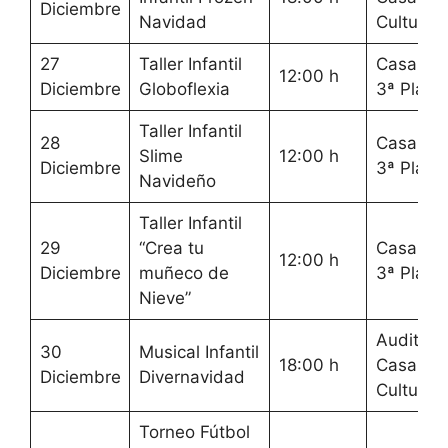
Diciembre
Navidad
Cultura
27
Taller Infantil
Casa Cul
12:00 h
Diciembre
Globoflexia
3ª Plant
Taller Infantil
28
Casa Cul
Slime
12:00 h
Diciembre
3ª Plant
Navideño
Taller Infantil
29
“Crea tu
Casa Cul
12:00 h
Diciembre
muñeco de
3ª Plant
Nieve”
Auditori
30
Musical Infantil
18:00 h
Casa de
Diciembre
Divernavidad
Cultura
Torneo Fútbol