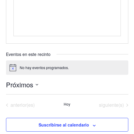
Eventos en este recinto
No hay eventos programados.
A
v
i
Próximos
s
o
S
e
Eventos
Eventos
anterior(es)
Hoy
siguiente(s)
l
e
c
Suscribirse al calendario
c