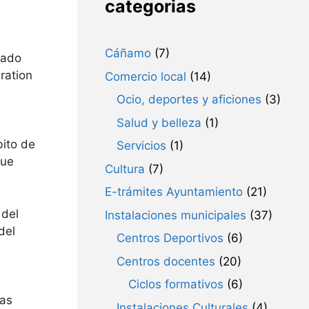
categorias
Cáñamo
(7)
mado
ration
Comercio local
(14)
Ocio, deportes y aficiones
(3)
Salud y belleza
(1)
bito de
Servicios
(1)
que
Cultura
(7)
E-trámites Ayuntamiento
(21)
 del
Instalaciones municipales
(37)
del
Centros Deportivos
(6)
Centros docentes
(20)
Ciclos formativos
(6)
tas
Instalaciones Culturales
(4)