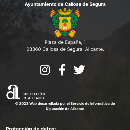
e
Ayuntamiento de Callosa de Segura
v
d
e
a
n
y
t
o
v
Plaza de España, 1
03360 Callosa de Segura, Alicante.
i
s
t
a
s
d
© 2023 Web desarrollada por el Servicio de Informática de
Diputación de Alicante
e
E
Protección de datos: