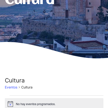
Cultura
Cultura
Eventos
Cultura
Eventos
No hay eventos programados.
A