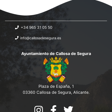
s
b
a
t
.
ú
a
s
s
+34 965 31 05 50
q
d
info@callosadesegura.es
e
u
E
e
Ayuntamiento de Callosa de Segura
v
d
e
a
n
y
t
o
v
Plaza de España, 1
03360 Callosa de Segura, Alicante.
i
s