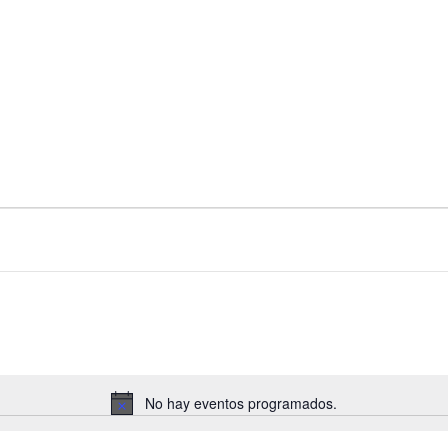
No hay eventos programados.
A
v