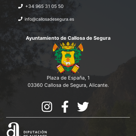
t
+34 965 31 05 50
21:00
o
info@callosadesegura.es
s
22:00
Ayuntamiento de Callosa de Segura
23:00
:00
Plaza de España, 1
03360 Callosa de Segura, Alicante.