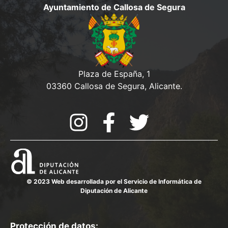
d
Ayuntamiento de Callosa de Segura
o
e
a
n
s
y
t
o
v
Plaza de España, 1
i
03360 Callosa de Segura, Alicante.
s
t
a
s
d
© 2023 Web desarrollada por el Servicio de Informática de
e
Diputación de Alicante
E
v
Protección de datos: