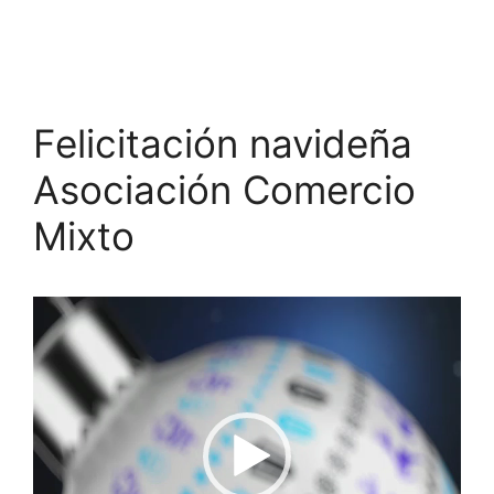
Felicitación navideña
Asociación Comercio
Mixto
Reproductor
de
vídeo