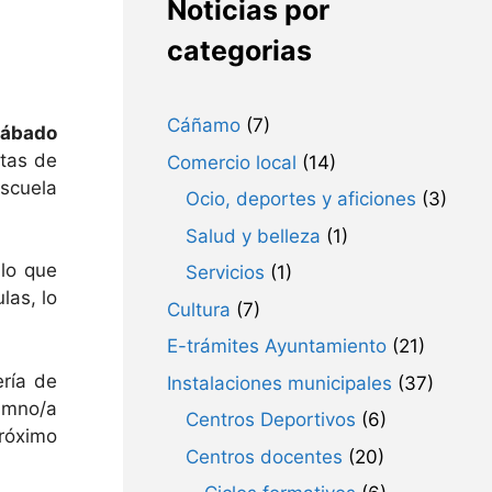
Noticias por
categorias
Cáñamo
(7)
sábado
rtas de
Comercio local
(14)
Escuela
Ocio, deportes y aficiones
(3)
Salud y belleza
(1)
lo que
Servicios
(1)
las, lo
Cultura
(7)
E-trámites Ayuntamiento
(21)
ería de
Instalaciones municipales
(37)
umno/a
Centros Deportivos
(6)
próximo
Centros docentes
(20)