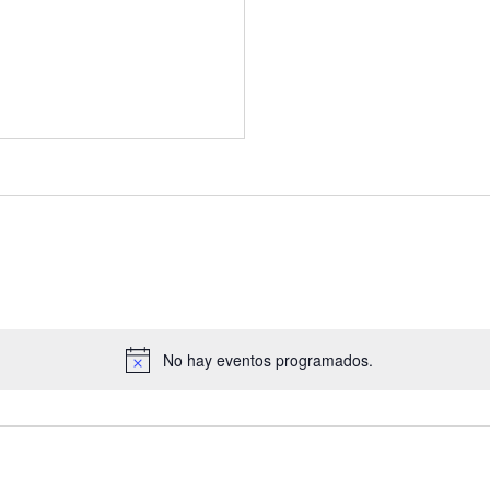
No hay eventos programados.
A
v
i
s
o