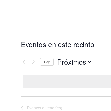
Eventos en este recinto
Próximos
Hoy
S
e
l
e
c
c
i
Eventos
anterior(es)