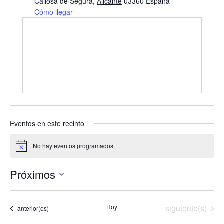
i
Callosa de Segura
,
Alicante
03360
España
r
Cómo llegar
e
c
c
i
ó
n
Eventos en este recinto
No hay eventos programados.
A
v
i
Próximos
s
o
S
e
Eventos
Hoy
siguiente(s)
Eventos
anterior(es)
l