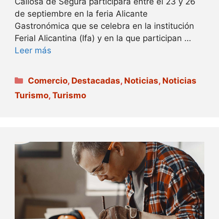
Callosa de Segura participará entre el 23 y 26
de septiembre en la feria Alicante
Gastronómica que se celebra en la institución
Ferial Alicantina (Ifa) y en la que participan …
Leer más
Categorías
Comercio
,
Destacadas
,
Noticias
,
Noticias
Turismo
,
Turismo