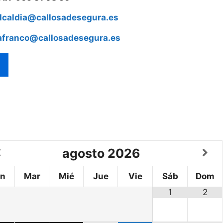
lcaldia@callosadesegura.es
afranco@callosadesegura.es
agosto
2026
un
Mar
Mié
Jue
Vie
Sáb
Dom
1
2