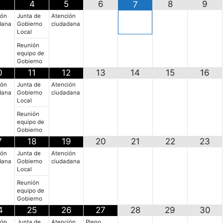
3
4
5
6
8
9
7
ión
Junta de
Atención
dana
Gobierno
ciudadana
Local
Reunión
equipo de
Gobierno
0
11
12
13
14
15
16
ión
Junta de
Atención
dana
Gobierno
ciudadana
Local
Reunión
equipo de
Gobierno
7
18
19
20
21
22
23
ión
Junta de
Atención
dana
Gobierno
ciudadana
Local
Reunión
equipo de
Gobierno
4
25
26
27
28
29
30
ión
Junta de
Atención
Pleno