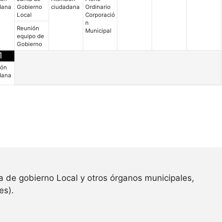
dana
Gobierno
ciudadana
Ordinario
Local
Corporació
n
Reunión
Municipal
equipo de
Gobierno
1
ión
dana
a de gobierno Local y otros órganos municipales,
es).