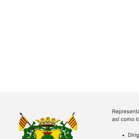
Representa
así como l
Diri