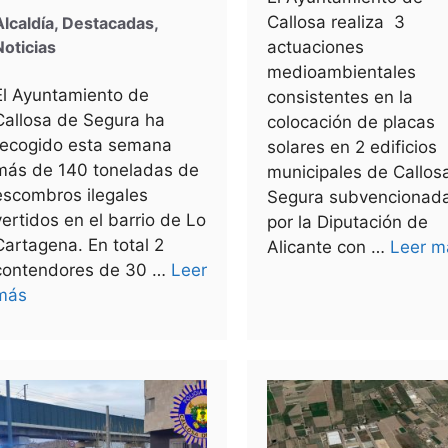
Callosa realiza 3
Alcaldía
,
Destacadas
,
Noticias
actuaciones
medioambientales
El Ayuntamiento de
consistentes en la
Callosa de Segura ha
colocación de placas
recogido esta semana
solares en 2 edificios
más de 140 toneladas de
municipales de Callos
escombros ilegales
Segura subvencionad
vertidos en el barrio de Lo
por la Diputación de
Cartagena. En total 2
Alicante con …
Leer m
contendores de 30 …
Leer
más