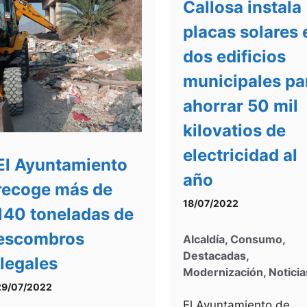
Callosa instala
placas solares 
dos edificios
municipales pa
ahorrar 50 mil
kilovatios de
electricidad al
El Ayuntamiento
año
recoge más de
18/07/2022
140 toneladas de
escombros
Alcaldía
,
Consumo
,
Destacadas
,
ilegales
Modernización
,
Noticia
29/07/2022
El Ayuntamiento de