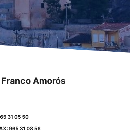
o
Franco Amorós
65 31 05 50
AX: 965 31 08 56