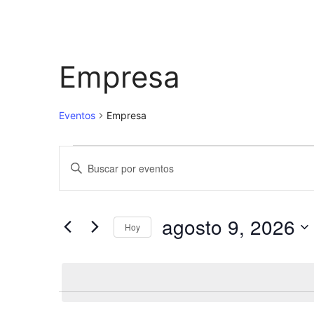
Empresa
Eventos
Empresa
Eventos
N
I
en
a
n
t
agosto
v
r
agosto 9, 2026
Hoy
9,
e
o
S
d
2026
g
e
u
a
l
c
e
e
c