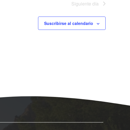
ó
Siguiente día
n
d
Suscribirse al calendario
e
v
i
s
t
a
s
d
e
E
v
e