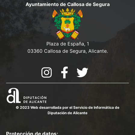
d
Ayuntamiento de Callosa de Segura
o
e
a
n
s
y
t
o
v
Plaza de España, 1
i
03360 Callosa de Segura, Alicante.
s
t
a
s
d
© 2023 Web desarrollada por el Servicio de Informática de
e
Diputación de Alicante
E
v
Protección de datos: